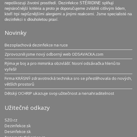
nepoškozují životní prostředí. Dezinfekce STÉRIDINE splňují
nejnáročnější kritéria a proto je doporučujeme zvláště citlivým lidem,
kteří trpí nejrůznějšími alergiemi a jinými reakcemi. Jsme specialisté na
dezinfekci s dlouholetou praxí.
Novinky
Bezoplachová dezinfekce na ruce
Zprovoznili jsme nový odborný web ODSAVACKA.com
Rýma je boj a pro miminka obzvlášť. Nosní odsávačka hlenů to
vyřeší!
Firma KRÁSNÝ-zdravotnická technika sro se přestěhovala do nových,
větších prostorů
Dětský OCHRIP ukazuje svoji užitečnost a nenahraditelnost
Užitečné odkazy
SZO.cz
Dezinfekce.sk
Desinfekce.sk