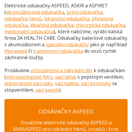
Elektrické odsávačky ASPEED, ASKIR a ASPIRET
(
akumulátorová odsávačka
,
prsní odsávačka
,
odsávačka hlenů
,
zdravotní odsávačka
,
přenosná
odsávačka
,
lékařská odsávačka
,
chirurgická odsávačka
,
medicinální odsávačka
)
,
které nabízíme, vyrábí italská
firma 3A HEALTH CARE. Odsávačky bateriové odsávačky
s akumulátorem a
speciální odsávačky
jako je například
thoraxová
či
transportní odsávačka
do vozů rychlé
záchranné služby.
Prodáváme
příslušenství a náhradní díly
k odsávačkám
(
mikrobiologické filtry
,
sací lahve
s pojistným ventilem,
jednorázové sací vaky
,
sací hadice
,
sací koncovky
se
stopventilem,
sací kanyly
).
ODSÁVAČKY ASPEED
Dovážíme elektrické odsávačky ASPEED a
MAXIASPEED pro odsávání hlenů, zvratků i krve.