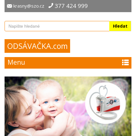
377 424 999
krasny@szo.cz
Hledat
ODSÁVAČKA.com
Menu