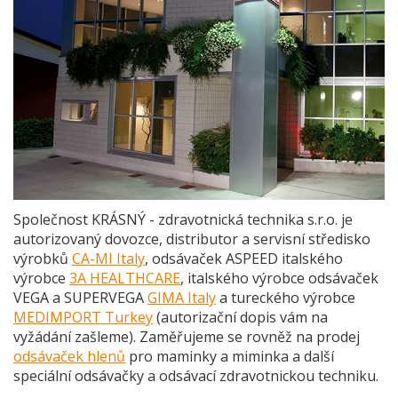
Společnost KRÁSNÝ - zdravotnická technika s.r.o. je
autorizovaný dovozce, distributor a servisní středisko
výrobků
CA-MI Italy
, odsávaček ASPEED italského
výrobce
3A HEALTHCARE
, italského výrobce odsávaček
VEGA a SUPERVEGA
GIMA Italy
a tureckého výrobce
MEDIMPORT Turkey
(autorizační dopis vám na
vyžádání zašleme). Zaměřujeme se rovněž na prodej
odsávaček hlenů
pro maminky a miminka a další
speciální odsávačky a odsávací zdravotnickou techniku.