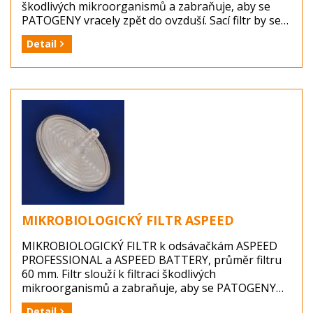
škodlivých mikroorganismů a zabraňuje, aby se
PATOGENY vracely zpět do ovzduší. Sací filtr by se
měl měnit po každém infekčním pacientovi a
Detail
likvidovat jako infekční odpad.
Výrobce:
Balení: 1ks
Dostupnost: zboží je skladem ...
MIKROBIOLOGICKÝ FILTR ASPEED
MIKROBIOLOGICKÝ FILTR k odsávačkám ASPEED
PROFESSIONAL a ASPEED BATTERY, průměr filtru
60 mm. Filtr slouží k filtraci škodlivých
mikroorganismů a zabraňuje, aby se PATOGENY
vracely zpět do ovzduší. Mikrobiologický filtr je
Detail