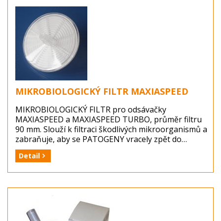
Balení: bakteriologický filtr CAMI
Dostupnost: zboží je skladem ...
MIKROBIOLOGICKÝ FILTR MAXIASPEED
MIKROBIOLOGICKÝ FILTR pro odsávačky
MAXIASPEED a MAXIASPEED TURBO, průměr filtru
90 mm. Slouží k filtraci škodlivých mikroorganismů a
zabraňuje, aby se PATOGENY vracely zpět do
vzduchu. Mikrobiologický filtr je třeba měnit po
Detail
každém operačním výkonu a likvidovat jako infekční
odpad.
Výrobce: 3A HEALTH CARE, Itálie
Balení: model h) mikrobiologický filtr MAXIASPEED
Dostupnost: zboží je skladem ...