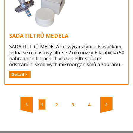
SADA FILTRŮ MEDELA
SADA FILTRŮ MEDELA ke švýcarským odsávačkám.
Jedná se o plastový filtr se 2 okroužky + krabička 50
náhradních filtračních vložek. Filtr slouží k
odstranění škodlivých mikroorganismů a zabraňuje,
aby se PATOGENY vracely zpět do ovzduší místnosti.
Detail
Papírovou filtrační vložku je třeba měnit po každém
infekčním pacientovi.
Výrobce: KRÁSNÝ - zdravotnická technika s.r.o.
Balení: 1 sada (1 filtr + 50 filtračních vložek)
1
2
3
4
Dostupnost: zboží je skladem ...