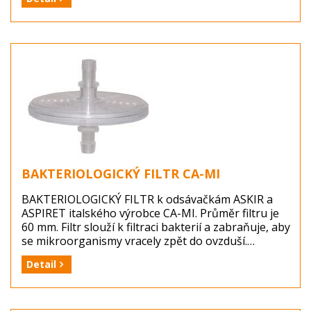
třeba měnit po každém infekčním pacientovi a
likvidovat jako infekční odpad.
Výrobce: 3A HEALTH CARE, Itálie
Balení: model g) mikrobiologický filtr ASPEED
Dostupnost: zboží je skladem ...
BAKTERIOLOGICKÝ FILTR CA-MI
BAKTERIOLOGICKÝ FILTR k odsávačkám ASKIR a
ASPIRET italského výrobce CA-MI. Průměr filtru je
60 mm. Filtr slouží k filtraci bakterií a zabraňuje, aby
se mikroorganismy vracely zpět do ovzduší.
Bakteriologický filtr je třeba měnit po každém
Detail
infekčním pacientovi a likvidovat jako nebezpečný
odpad.
Výrobce: CA-MI, Italy