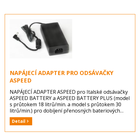
NAPÁJECÍ ADAPTER PRO ODSÁVAČKY
ASPEED
NAPÁJECÍ ADAPTER ASPEED pro Italské odsávačky
ASPEED BATTERY a ASPEED BATTERY PLUS (model
s průtokem 18 litrů/min. a model s průtokem 30
litrů/min.) pro dobíjení přenosných bateriových
odsávaček ze sítě 230V/50Hz.
Detail
Výrobce: 3A HEALTH CARE, Itálie
Balení: 1 kus (napájecí adapter ASPEED)