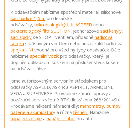
K odsávačkám nabízíme spotřební materiál: silikonové
sací hadice 1,5 m
pro lékařské
odsávačky,
mikrobiologický filtr ASPEED
nebo
bakteriologický filtr SUCTION
, jednorázové
sací kanyly
,
sací špičky
se STOP - ventilem, případně
hadicová
spojka
s přísavným ventilem nebo univerzální hadicová
spojka UNI
vhodná pro všechny typy odsávaček. Dále
nabízíme
speciální vozík
pro odsávačky, který je
doplněn odkládacím košíkem na příslušenství a košem
na odsávací láhve.
Jsme autorizovaným servisním střediskem pro
odsávačky ASPEED, ASKIR a ASPIRET, ARMOLINE,
VEGA a SUPERVEGA. Provádíme záruční opravy a
pozáruční servis včetně BTK dle zákona 268/2014Sb.
Prodáváme některé náhradní díly:
manometry
,
pumpy
,
baterie a akumulátory
a různá
těsnění
. Nabízíme
napájecí zdroje
a
napájecí kabel
do auta.