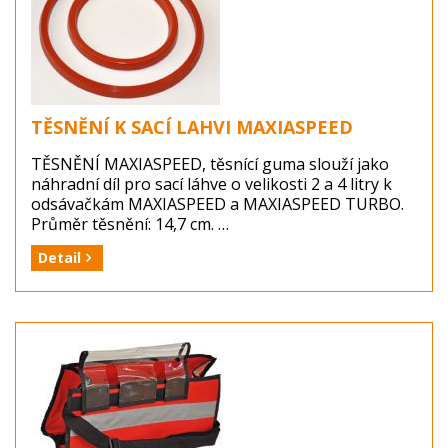
TĚSNĚNÍ K SACÍ LAHVI MAXIASPEED
TĚSNĚNÍ MAXIASPEED, těsnící guma slouží jako
náhradní díl pro sací láhve o velikosti 2 a 4 litry k
odsávačkám MAXIASPEED a MAXIASPEED TURBO.
Průměr těsnění: 14,7 cm.
Detail
Výrobce: 3A HEALTH CARE, Itálie
Balení: 1 kus (těstění MAXIASPEED)
Dostupnost: zboží je skladem ...