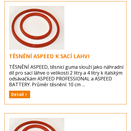
Dostupnost: zboží je skladem ...
TĚSNĚNÍ ASPEED K SACÍ LAHVI
TĚSNĚNÍ ASPEED, těsnicí guma slouží jako náhradní
díl pro sací láhve o velikosti 2 litry a 4 litry k italským
odsávačkám ASPEED PROFESSIONAL a ASPEED
BATTERY. Průměr těsnění: 10 cm
Detail
Výrobce: 3A HEALTH CARE, Itálie
Balení: 1 kus (těsnění ASPEED)
Dostupnost: zboží je skladem ...