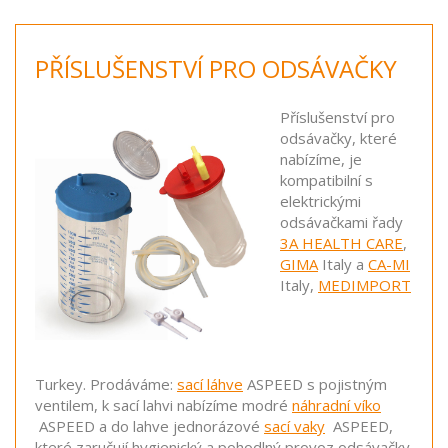
PŘÍSLUŠENSTVÍ PRO ODSÁVAČKY
Příslušenství pro
odsávačky, které
nabízíme, je
kompatibilní s
elektrickými
odsávačkami řady
3A HEALTH CARE
,
GIMA
Italy a
CA-MI
Italy,
MEDIMPORT
Turkey. Prodáváme:
sací láhve
ASPEED s pojistným
ventilem, k sací lahvi nabízíme modré
náhradní víko
ASPEED a do lahve jednorázové
sací vaky
ASPEED,
které zaručují hygienický a pohodlný provoz odsávačky.