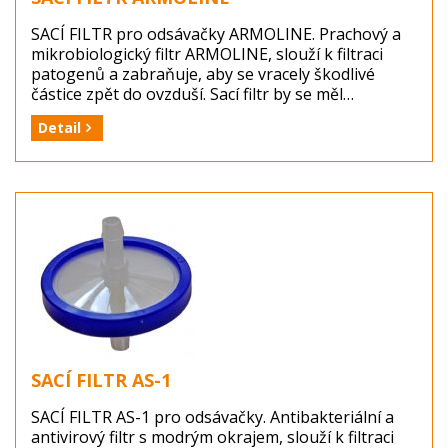
SACÍ FILTR pro odsávačky ARMOLINE. Prachový a
mikrobiologický filtr ARMOLINE, slouží k filtraci
patogenů a zabraňuje, aby se vracely škodlivé
částice zpět do ovzduší. Sací filtr by se měl
pravidelně vizuálně kontrolovat a vyměnit za nový,
Detail
když je znečištěný (změní barvu).
Výrobce: MEDIMPORT Turkey
Balení: 1ks
Dostupnost: zboží je skladem ...
SACÍ FILTR AS-1
SACÍ FILTR AS-1 pro odsávačky. Antibakteriální a
antivirový filtr s modrým okrajem, slouží k filtraci