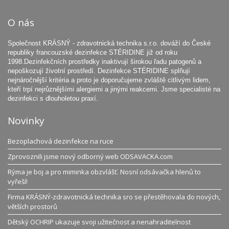
O nás
Společnost KRÁSNÝ - zdravotnická technika s.r.o. dováží do České
republiky francouzské dezinfekce STÉRIDINE již od roku
1998.Dezinfekčních prostředky inaktivují širokou řadu patogenů a
nepoškozují životní prostředí. Dezinfekce STÉRIDINE splňují
nejnáročnější kritéria a proto je doporučujeme zvláště citlivým lidem,
kteří trpí nejrůznějšími alergiemi a jinými reakcemi. Jsme specialisté na
dezinfekci s dlouholetou praxí.
Novinky
Bezoplachová dezinfekce na ruce
Zprovoznili jsme nový odborný web ODSAVACKA.com
Rýma je boj a pro miminka obzvlášť. Nosní odsávačka hlenů to
vyřeší!
Firma KRÁSNÝ-zdravotnická technika sro se přestěhovala do nových,
větších prostorů
Dětský OCHRIP ukazuje svoji užitečnost a nenahraditelnost