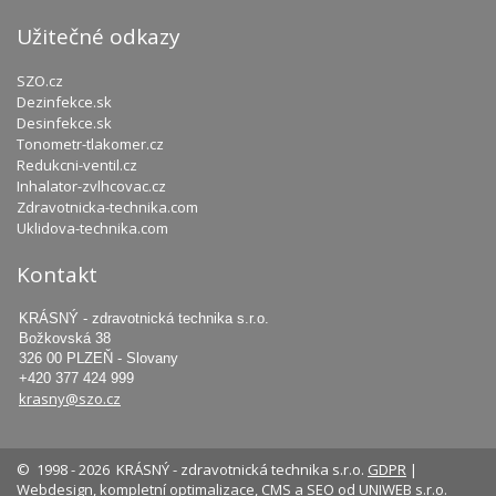
Užitečné odkazy
SZO.cz
Dezinfekce.sk
Desinfekce.sk
Tonometr-tlakomer.cz
Redukcni-ventil.cz
Inhalator-zvlhcovac.cz
Zdravotnicka-technika.com
Uklidova-technika.com
Kontakt
KRÁSNÝ - zdravotnická technika s.r.o.
Božkovská 38
326 00 PLZEŇ - Slovany
+420 377 424 999
krasny@szo.cz
© 1998 - 2026 KRÁSNÝ - zdravotnická technika s.r.o.
GDPR
|
Webdesign
,
kompletní optimalizace
,
CMS
a
SEO
od
UNIWEB
s.r.o.