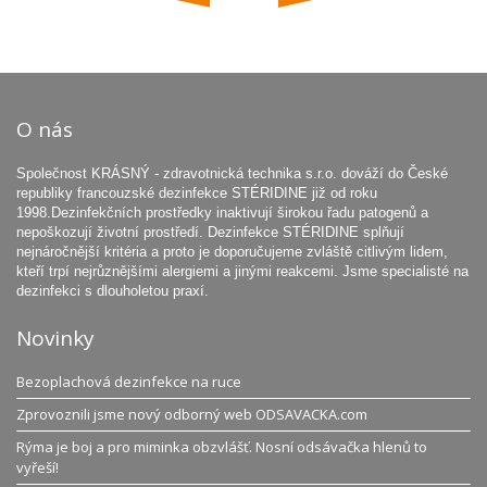
plynulou regulací 0 až 0,33 bar (33 kPa) a
manometrem k vizuální kontrole sacího výkonu.
Odsávačka mateřského mléka MAMILAT je
schváleným zdravotnickým prostředkem třídy II.a. o
rozměru: 23 x 19 x 16 cm / hmotnost 2,3 kg.
O nás
Výrobce: CA-MI, Itálie
Balení: 1 kus (odsávačka mateřského mléka)
Společnost KRÁSNÝ - zdravotnická technika s.r.o. dováží do České
Dostupnost: zboží je skladem ...
republiky francouzské dezinfekce STÉRIDINE již od roku
1998.Dezinfekčních prostředky inaktivují širokou řadu patogenů a
nepoškozují životní prostředí. Dezinfekce STÉRIDINE splňují
nejnáročnější kritéria a proto je doporučujeme zvláště citlivým lidem,
kteří trpí nejrůznějšími alergiemi a jinými reakcemi. Jsme specialisté na
dezinfekci s dlouholetou praxí.
Novinky
Bezoplachová dezinfekce na ruce
Zprovoznili jsme nový odborný web ODSAVACKA.com
Rýma je boj a pro miminka obzvlášť. Nosní odsávačka hlenů to
vyřeší!