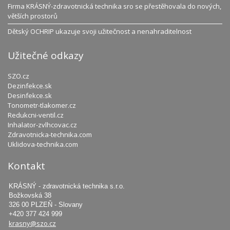
Firma KRÁSNÝ-zdravotnická technika sro se přestěhovala do nových,
větších prostorů
Dětský OCHRIP ukazuje svoji užitečnost a nenahraditelnost
Užitečné odkazy
SZO.cz
Dezinfekce.sk
Desinfekce.sk
Tonometr-tlakomer.cz
Redukcni-ventil.cz
Inhalator-zvlhcovac.cz
Zdravotnicka-technika.com
Uklidova-technika.com
Kontakt
KRÁSNÝ - zdravotnická technika s.r.o.
Božkovská 38
326 00 PLZEŇ - Slovany
+420 377 424 999
krasny@szo.cz