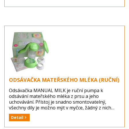
ODSÁVAČKA MATEŘSKÉHO MLÉKA (RUČNÍ)
Odsávačka MANUAL MILK je ruční pumpa k
odsávání mateřského mléka z prsu a jeho
uchovávání. Přístoj je snadno smontovatelný,
všechny díly je možno mýt v myčce, žádný z nich
neobsahuje bisfenol. Součástí prsní pumpy
Detail
MANUAL MILK je silikonový polštářek perfektně
přizpůsobitelný tvaru prsu, který jej současně