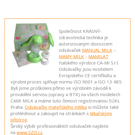
Společnost KRÁSNÝ-
zdravotnická technika je
autorizovaným dovozcem
odsávaček
MANUAL MILK
–
MAMY MILK
-
MAMILAT
Italského výrobce CA-MI S.r.l.
Odsávačky jsou nositelem
Evropského CE certifikátu a
výrobní proces splňuje normu ISO 9001 a ISO 13 485.
Byli jsme proškoleni přímo ve výrobním závodě k
provádění servisu (opravy a BTK) na všech modelech
CAMI MILK a máme tuto činnost registrovanou SÚKL
Praha.
Odsávačky mateřského mléka
si můžete také
prohlédnout a zakoupit na stránkách s
lékařskými
přístroji
.
Široký výběr profesionálních odsávaček najdete
na
www.SZO.cz
.